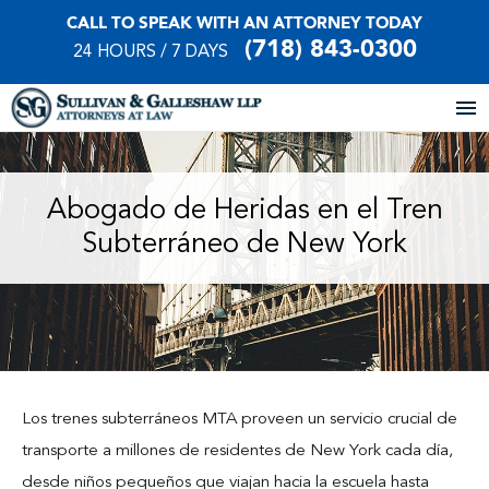
CALL TO SPEAK WITH AN ATTORNEY TODAY
(718) 843-0300
24 HOURS / 7 DAYS
Home
Abogado de Heridas en el Tren
Subterráneo de New York
About Our Firm
Practice Areas
Our Locations
Case Results
Los trenes subterráneos MTA proveen un servicio crucial de
transporte a millones de residentes de New York cada día,
Testimonials
desde niños pequeños que viajan hacia la escuela hasta